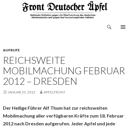
Suchen
Front Deutscher Äpfel
ZUM
INHALT
SPRINGEN
AUFRUFE
REICHSWEITE
MOBILMACHUNG FEBRUAR
2012 – DRESDEN
JANUAR 25, 2012
APFELFRONT
Der Heilige Führer Alf Thum hat zur reichsweiten
Mobilmachung aller verfügbaren Kräfte zum 18. Februar
2012 nach Dresden aufgerufen. Jeder Apfel und jede