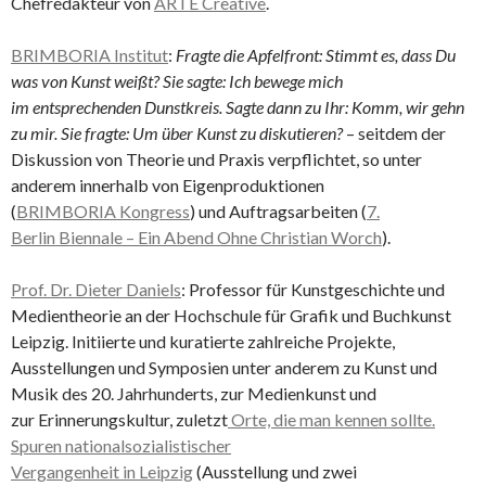
Chefredakteur von
ARTE Creative
.
BRIMBORIA Institut
:
Fragte die Apfelfront: Stimmt es, dass Du
was von Kunst weißt? Sie sagte: Ich bewege mich
im entsprechenden Dunstkreis. Sagte dann zu Ihr: Komm, wir gehn
zu mir. Sie fragte:
Um über Kunst zu diskutieren?
– seitdem der
Diskussion von Theorie und Praxis verpflichtet, so unter
anderem innerhalb von Eigenproduktionen
(
BRIMBORIA Kongress
) und Auftragsarbeiten (
7.
Berlin Biennale – Ein Abend Ohne Christian Worch
).
Prof. Dr. Dieter Daniels
: Professor für Kunstgeschichte und
Medientheorie an der Hochschule für Grafik und Buchkunst
Leipzig. Initiierte und kuratierte zahlreiche Projekte,
Ausstellungen und Symposien unter anderem zu Kunst und
Musik des 20. Jahrhunderts, zur Medienkunst und
zur Erinnerungskultur, zuletzt
Orte, die man kennen sollte.
Spuren nationalsozialistischer
Vergangenheit in Leipzig
(Ausstellung und zwei