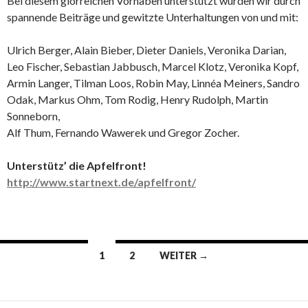
Bei diesem glorreichen Vorhaben unterstützt wurden wir durch
spannende Beiträge und gewitzte Unterhaltungen von und mit:
Ulrich Berger, Alain Bieber, Dieter Daniels, Veronika Darian,
Leo Fischer, Sebastian Jabbusch, Marcel Klotz, Veronika Kopf,
Armin Langer, Tilman Loos, Robin May, Linnéa Meiners, Sandro
Odak, Markus Ohm, Tom Rodig, Henry Rudolph, Martin
Sonneborn,
Alf Thum, Fernando Wawerek und Gregor Zocher.
Unterstütz’ die Apfelfront!
http://www.startnext.de/apfelfront/
Beitrags-
1
2
WEITER →
Navigation