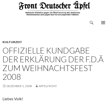
Suchen
Front Deutscher Äpfel
ZUM
INHALT
SPRINGEN
KULTURZEIT
OFFIZIELLE KUNDGABE
DER ERKLÄRUNG DER F.D.Ä
ZUM WEIHNACHTSFEST
2008
DEZEMBER 1, 2008
APFELFRONT
Liebes Volk!