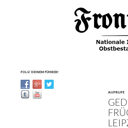
Suchen
Front Deutscher Äpfel
Nachrichten aus dem
FOLG’ DEINEM FÜHRER!
Führerhauptquartier
AUFRUFE
GED
FRÜ
LEIP