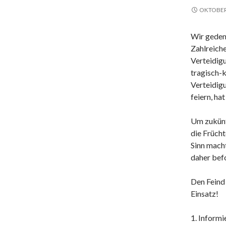
OKTOBER 
Wir gedenk
Zahlreiche
Verteidigu
tragisch-k
Verteidig
feiern, ha
Um zukünf
die Frücht
Sinn mach
daher bef
Den Feind 
Einsatz!
1. Informi