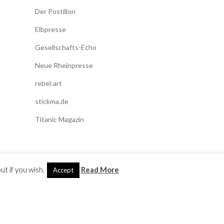
Der Postillon
Elbpresse
Gesellschafts-Echo
Neue Rheinpresse
rebel:art
stickma.de
Titanic Magazin
t if you wish.
Read More
Accept