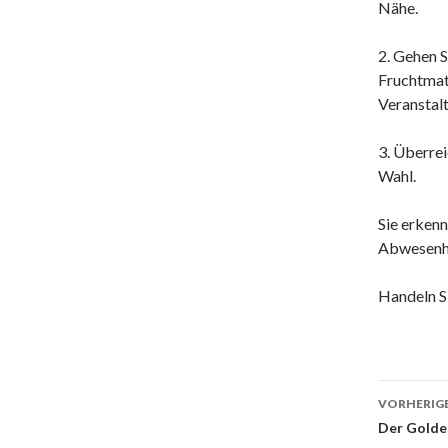
Nähe.
2. Gehen S
Fruchtmate
Veranstalt
3. Überre
Wahl.
Sie erkenn
Abwesenhe
Handeln S
Beitr
VORHERIGE
Der Golde