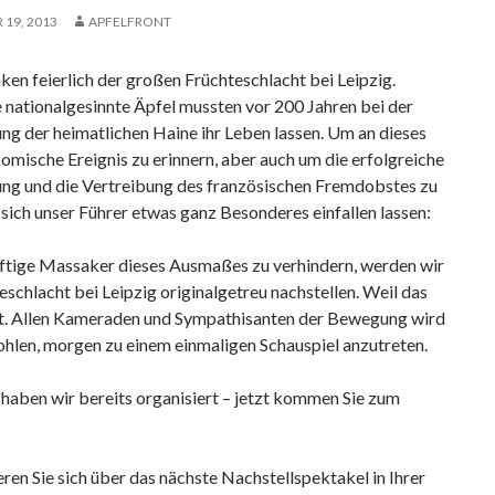
19, 2013
APFELFRONT
en feierlich der großen Früchteschlacht bei Leipzig.
 nationalgesinnte Äpfel mussten vor 200 Jahren bei der
ng der heimatlichen Haine ihr Leben lassen. Um an dieses
omische Ereignis zu erinnern, aber auch um die erfolgreiche
ung und die Vertreibung des französischen Fremdobstes zu
t sich unser Führer etwas ganz Besonderes einfallen lassen:
tige Massaker dieses Ausmaßes zu verhindern, werden wir
eschlacht bei Leipzig originalgetreu nachstellen. Weil das
t. Allen Kameraden und Sympathisanten der Bewegung wird
ohlen, morgen zu einem einmaligen Schauspiel anzutreten.
haben wir bereits organisiert – jetzt kommen Sie zum
eren Sie sich über das nächste Nachstellspektakel in Ihrer