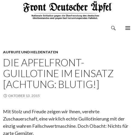
Suchen
Front Deutscher Äpfel
ZUM
INHALT
SPRINGEN
AUFRUFE UND HELDENTATEN
DIE APFELFRONT-
GUILLOTINE IM EINSATZ
[ACHTUNG: BLUTIG!]
OKTOBER 13, 2015
Mit Stolz und Freude zeigen wir Ihnen, verehrte
Zuschauerschaft, eine wirklich echte Guillotinierung mit der
einzig wahren Fallschwertmaschine. Doch Obacht: Nichts für
zarte Gemüter.