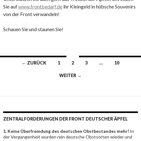
Sie auf
www.frontbedarf.de
ihr Kleingeld in hübsche Souvenirs
von der Front verwandeln!
Schauen Sie und staunen Sie!
Beitrags-
← ZURÜCK
1
2
3
…
10
Navigation
WEITER →
ZENTRALFORDERUNGEN DER FRONT DEUTSCHER ÄPFEL
1. Keine Überfremdung des deutschen Obstbestandes mehr!
In
der Vergangenheit wurden rein deutsche Obstsorten wieder und