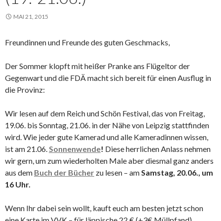
MAI 21, 2015
Freundinnen und Freunde des guten Geschmacks,
Der Sommer klopft mit heißer Pranke ans Flügeltor der
Gegenwart und die FDÄ macht sich bereit für einen Ausflug in
die Provinz:
Wir lesen auf dem Reich und Schön Festival, das von Freitag,
19.06. bis Sonntag, 21.06. in der Nähe von Leipzig stattfinden
wird. Wie jeder gute Kamerad und alle Kameradinnen wissen,
ist am 21.06.
Sonnenwende
!
Diese herrlichen Anlass nehmen
wir gern, um zum wiederholten Male aber diesmal ganz anders
aus dem
Buch der Bücher
zu lesen – am
Samstag, 20.06., um
16 Uhr.
Wenn Ihr dabei sein wollt, kauft euch am besten jetzt schon
eine Karte im VVK – für läppische 22 € (+3€ Müllpfand)