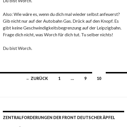
Du bist Worch.
Also: Wie wäre es, wenn du dich mal wieder selbst anfeuerst?
Gib nicht nur auf der Autobahn Gas. Drück auf den Knopf. Es
gibt keine Geschwindigkeitsbegrenzung auf der Leipzigbahn.
Frage dich nicht, was Worch für dich tut. Tu selber nichts!
Du bist Worch.
Beitrags-
← ZURÜCK
1
…
9
10
Navigation
ZENTRALFORDERUNGEN DER FRONT DEUTSCHER ÄPFEL