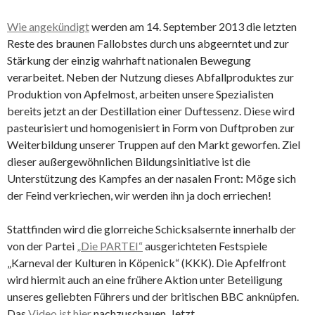
Wie angekündigt
werden am 14. September 2013 die letzten
Reste des braunen Fallobstes durch uns abgeerntet und zur
Stärkung der einzig wahrhaft nationalen Bewegung
verarbeitet. Neben der Nutzung dieses Abfallproduktes zur
Produktion von Apfelmost, arbeiten unsere Spezialisten
bereits jetzt an der Destillation einer Duftessenz. Diese wird
pasteurisiert und homogenisiert in Form von Duftproben zur
Weiterbildung unserer Truppen auf den Markt geworfen. Ziel
dieser außergewöhnlichen Bildungsinitiative ist die
Unterstützung des Kampfes an der nasalen Front: Möge sich
der Feind verkriechen, wir werden ihn ja doch erriechen!
Stattfinden wird die glorreiche Schicksalsernte innerhalb der
von der Partei
„Die PARTEI“
ausgerichteten Festspiele
„Karneval der Kulturen in Köpenick“ (KKK). Die Apfelfront
wird hiermit auch an eine frühere Aktion unter Beteiligung
unseres geliebten Führers und der britischen BBC anknüpfen.
Das
Video ist hier
nachzuschauen. Jetzt.