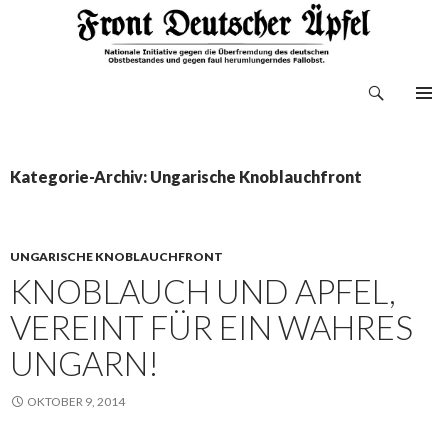
Suchen
Front Deutscher Äpfel
ZUM
INHALT
SPRINGEN
Kategorie-Archiv: Ungarische Knoblauchfront
UNGARISCHE KNOBLAUCHFRONT
KNOBLAUCH UND APFEL,
VEREINT FÜR EIN WAHRES
UNGARN!
OKTOBER 9, 2014