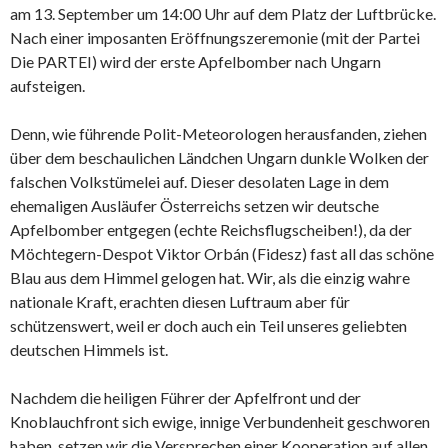
am 13. September um 14:00 Uhr auf dem Platz der Luftbrücke.
Nach einer imposanten Eröffnungszeremonie (mit der Partei
Die PARTEI) wird der erste Apfelbomber nach Ungarn
aufsteigen.
Denn, wie führende Polit-Meteorologen herausfanden, ziehen
über dem beschaulichen Ländchen Ungarn dunkle Wolken der
falschen Volkstümelei auf. Dieser desolaten Lage in dem
ehemaligen Ausläufer Österreichs setzen wir deutsche
Apfelbomber entgegen (echte Reichsflugscheiben!), da der
Möchtegern-Despot Viktor Orbán (Fidesz) fast all das schöne
Blau aus dem Himmel gelogen hat. Wir, als die einzig wahre
nationale Kraft, erachten diesen Luftraum aber für
schützenswert, weil er doch auch ein Teil unseres geliebten
deutschen Himmels ist.
Nachdem die heiligen Führer der Apfelfront und der
Knoblauchfront sich ewige, innige Verbundenheit geschworen
haben, setzen wir die Versprechen einer Kooperation auf allen