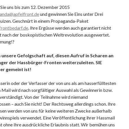
 Sie uns bis zum 12. Dezember 2015
anda@apfelfront.de
und gewinnen Sie Eins unter Drei
Quizen. Geschnürt in einem Propaganda-Paket
rontbedarf.de
. Ihre Ergüsse werden auch garantiert nicht
it nach der boskopistischen Weltrevolution ausgewertet.
mung!?
 unsere Gefolgschaft auf, diesen Aufruf in Scharen an
ger der Hassbürger-Fronten weiterzuleiten. SIE
er gemeint ist!
serin oder der Verfasser der von uns als am hasserfülltesten
 Mail wird nach sorgfältiger Auswahl als Gewinnerin bzw.
verständigt. Von der Teilnahme wird niemand
ssen – auch Sie nicht! Der Rechtsweg allerdings schon. Ihre
sen werden von uns für keine weiteren Zwecke außerhalb
innspiels verwendet. Eine Veröffentlichung ihrer Hassmail
ht ohne Ihre ausdrückliche Erlaubnis statt. Wir bemühen uns