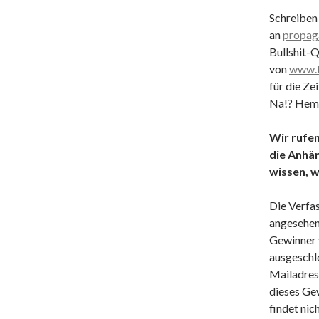
Schreiben
an
propag
Bullshit-
von
www.f
für die Ze
Na!? Hem
Wir rufen
die Anhän
wissen, w
Die Verfas
angesehen
Gewinner 
ausgeschlo
Mailadres
dieses Gew
findet nic