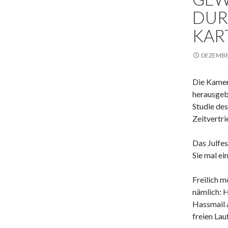
DUR
KART
DEZEMBER
Die Kamer
herausgeb
Studie des
Zeitvertr
Das Julfes
Sie mal ei
Freilich 
nämlich: 
Hassmail 
freien Lau