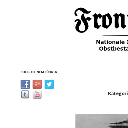
Suchen
Front Deutscher Äpfel
Nachrichten aus dem
FOLG’ DEINEM FÜHRER!
Führerhauptquartier
Kategori