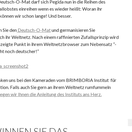
eutsch-O-Mat darf sich Pegida nun in die Reihen des
llobstes einreihen wenn es wieder heißt: Woran ihr
 können wir schon lange! Und besser.
n Sie den
Deutsch-O-Mat
und germanisieren Sie
h ihr Weltnetz. Nach einem raffinierten Zufallsprinzip wird
ezeigte Punkt in ihrem Weltnetzbrowser zum Nebensatz “-
ht noch deutscher!”
ken uns bei den Kameraden vom BRIMBORIA Institut für
ation. Falls auch Sie gern an ihrem Weltnetz rumfummeln
legen wir Ihnen die Anleitung des Instituts ans Herz.
INNEN SIE DAS