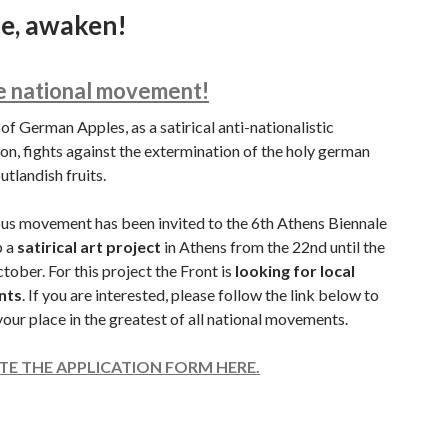
e, awaken!
he national movement!
of German Apples, as a satirical anti-nationalistic
on, fights against the extermination of the holy german
utlandish fruits.
ous movement has been invited to the 6th Athens Biennale
p a
satirical art project
in Athens from the 22nd until the
tober. For this project the Front is
looking for
local
nts
. If you are interested, please follow the link below to
your place in the greatest of all national movements.
E THE APPLICATION FORM HERE.