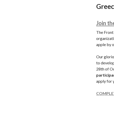
Greec
Join t
The Front 
organizati
apple by o
Our glori
to develo
28th of Oc
participa
apply for 
COMPLET