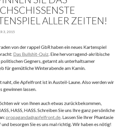
CHSCHISSENSTE
ENSPIEL ALLER ZEITEN!
 3, 2015
aden von der rappel GbR haben ein neues Kartenspiel
racht:
Das Bullshit-Quiz
. Eine hervorragend-akribische
 politischen Gegners, getarnt als unterhaltsamer
ieb für gemütliche Winterabende am Kamin.
t naht, die Apfelfront ist in Austeil-Laune. Also werden wir
ns gewinnen lassen.
möchten wir von Ihnen auch etwas zurückbekommen,
HASS, HASS, HASS. Schreiben Sie uns Ihre ganz persönliche
an:
propaganda@apfelfront.de
. Lassen Sie Ihrer Phantasie
f und besorgen Sie es uns mal richtig. Wir haben es nötig!