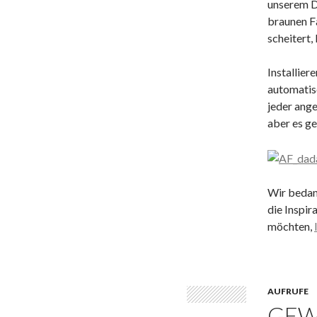
unserem D
braunen Fa
scheitert,
Installiere
automatisc
jeder ang
aber es ge
Wir bedan
die Inspir
möchten,
AUFRUFE
GEW