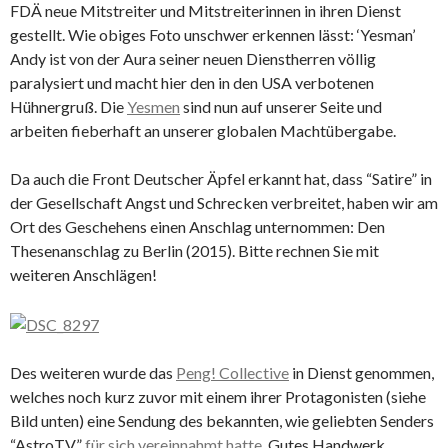
FDÄ neue Mitstreiter und Mitstreiterinnen in ihren Dienst
gestellt. Wie obiges Foto unschwer erkennen lässt: ‘Yesman’
Andy ist von der Aura seiner neuen Dienstherren völlig
paralysiert und macht hier den in den USA verbotenen
Hühnergruß. Die
Yesmen
sind nun auf unserer Seite und
arbeiten fieberhaft an unserer globalen Machtübergabe.
Da auch die Front Deutscher Äpfel erkannt hat, dass “Satire” in
der Gesellschaft Angst und Schrecken verbreitet, haben wir am
Ort des Geschehens einen Anschlag unternommen: Den
Thesenanschlag zu Berlin (2015). Bitte rechnen Sie mit
weiteren Anschlägen!
Des weiteren wurde das
Peng! Collective
in Dienst genommen,
welches noch kurz zuvor mit einem ihrer Protagonisten (siehe
Bild unten) eine Sendung des bekannten, wie geliebten Senders
“AstroTV”
für sich vereinnahmt hatte
. Gutes Handwerk,