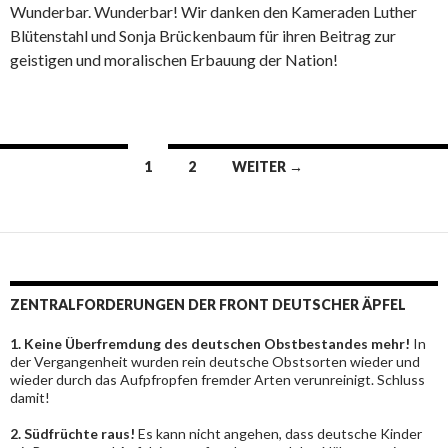
Wunderbar. Wunderbar! Wir danken den Kameraden Luther
Blütenstahl und Sonja Brückenbaum für ihren Beitrag zur
geistigen und moralischen Erbauung der Nation!
Beitrags-
1
2
WEITER →
Navigation
ZENTRALFORDERUNGEN DER FRONT DEUTSCHER ÄPFEL
1. Keine Überfremdung des deutschen Obstbestandes mehr!
In
der Vergangenheit wurden rein deutsche Obstsorten wieder und
wieder durch das Aufpfropfen fremder Arten verunreinigt. Schluss
damit!
2. Südfrüchte raus!
Es kann nicht angehen, dass deutsche Kinder