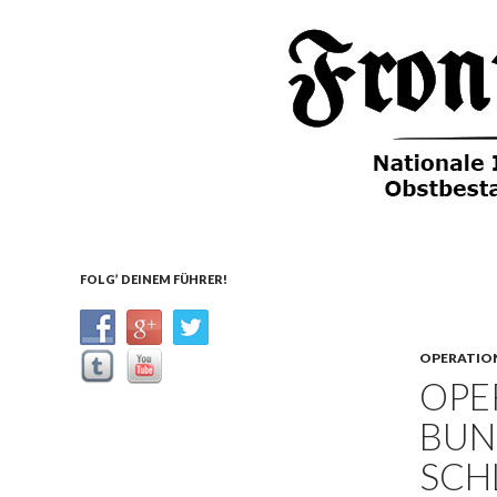
Suchen
Front Deutscher Äpfel
Nachrichten aus dem
FOLG’ DEINEM FÜHRER!
Führerhauptquartier
OPERATIO
OPE
BUN
SCH