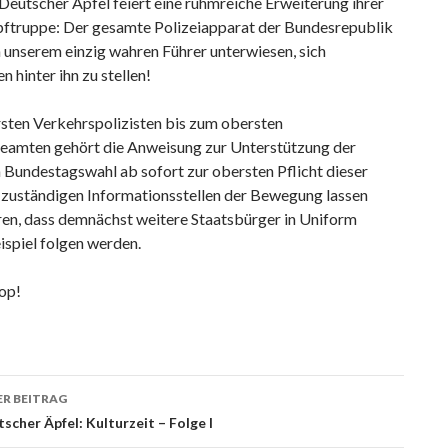
Deutscher Äpfel feiert eine ruhmreiche Erweiterung ihrer
truppe: Der gesamte Polizeiapparat der Bundesrepublik
 unserem einzig wahren Führer unterwiesen, sich
n hinter ihn zu stellen!
sten Verkehrspolizisten bis zum obersten
beamten gehört die Anweisung zur Unterstützung der
 Bundestagswahl ab sofort zur obersten Pflicht dieser
e zuständigen Informationsstellen der Bewegung lassen
ren, dass demnächst weitere Staatsbürger in Uniform
ispiel folgen werden.
op!
agsnavigation
R BEITRAG
scher Äpfel: Kulturzeit – Folge I