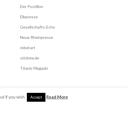
Der Postillon
Elbpresse
Gesellschafts-Echo
Neue Rheinpresse
rebel:art
stickma.de
Titanic Magazin
t if you wish.
Read More
Accept