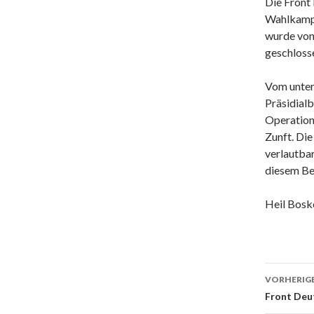
Die Front 
Wahlkampf
wurde von
geschlosse
Vom unter
Präsidial
Operation
Zunft. Di
verlautba
diesem Be
Heil Bosk
Beitr
VORHERIGE
Front Deut