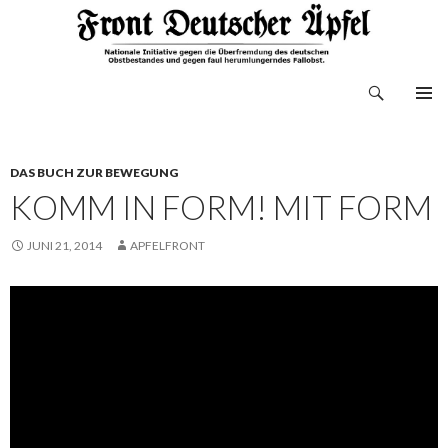
Suchen
Front Deutscher Äpfel
ZUM
INHALT
SPRINGEN
DAS BUCH ZUR BEWEGUNG
KOMM IN FORM! MIT FORM
JUNI 21, 2014
APFELFRONT