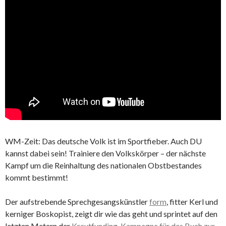
WM-Zeit: Das deutsche Volk ist im Sportfieber. Auch DU
kannst dabei sein! Trainiere den Volkskörper – der nächste
Kampf um die Reinhaltung des nationalen Obstbestandes
kommt bestimmt!
Der aufstrebende Sprechgesangskünstler
form
, fitter Kerl und
kerniger Boskopist, zeigt dir wie das geht und sprintet auf den
letzten Metern der
Krautfunding-Kampagne für das Buch zur