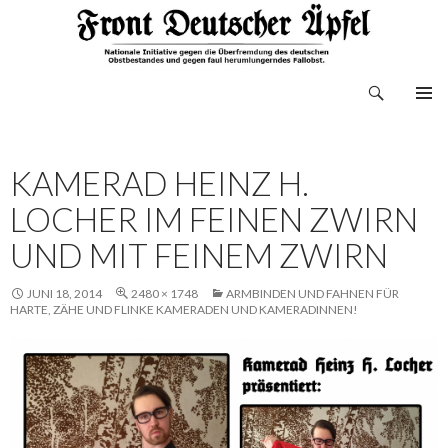
Suchen
Front Deutscher Äpfel
ZUM
INHALT
SPRINGEN
KAMERAD HEINZ H.
LOCHER IM FEINEN ZWIRN
UND MIT FEINEM ZWIRN
JUNI 18, 2014
2480 × 1748
ARMBINDEN UND FAHNEN FÜR
HARTE, ZÄHE UND FLINKE KAMERADEN UND KAMERADINNEN!