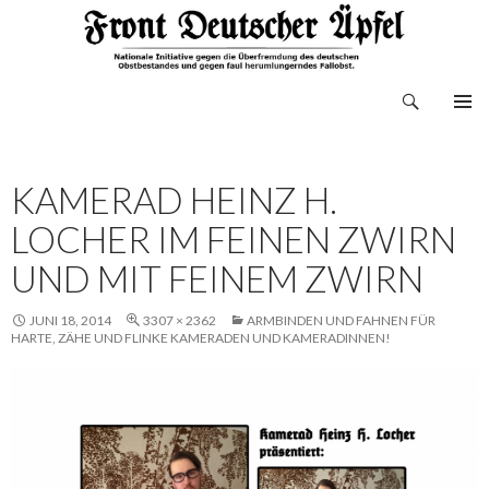
Suchen
Front Deutscher Äpfel
ZUM
INHALT
SPRINGEN
KAMERAD HEINZ H.
LOCHER IM FEINEN ZWIRN
UND MIT FEINEM ZWIRN
JUNI 18, 2014
3307 × 2362
ARMBINDEN UND FAHNEN FÜR
HARTE, ZÄHE UND FLINKE KAMERADEN UND KAMERADINNEN!