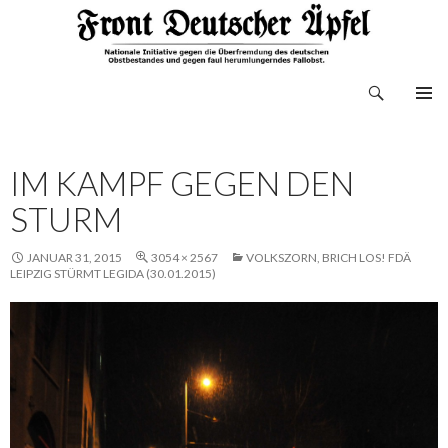
Suchen
Front Deutscher Äpfel
ZUM
INHALT
SPRINGEN
IM KAMPF GEGEN DEN
STURM
JANUAR 31, 2015
3054 × 2567
VOLKSZORN, BRICH LOS! FDÄ
LEIPZIG STÜRMT LEGIDA (30.01.2015)