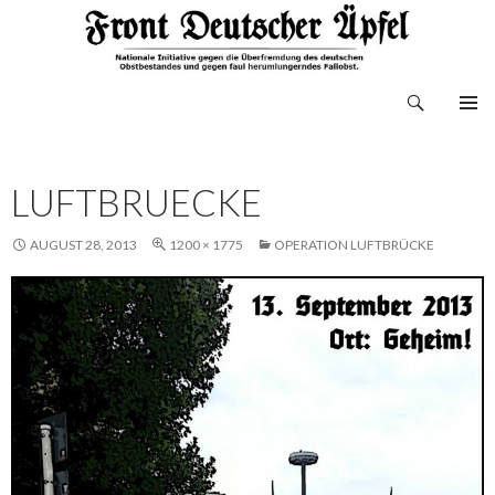
Suchen
Front Deutscher Äpfel
ZUM
INHALT
SPRINGEN
LUFTBRUECKE
AUGUST 28, 2013
1200 × 1775
OPERATION LUFTBRÜCKE