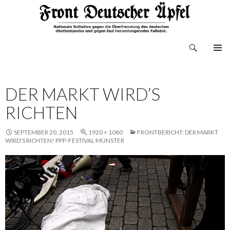
Suchen
Front Deutscher Äpfel
ZUM
INHALT
SPRINGEN
DER MARKT WIRD’S
RICHTEN
SEPTEMBER 20, 2015
1920 × 1080
FRONTBERICHT: DER MARKT
WIRD’S RICHTEN! PPP-FESTIVAL MÜNSTER