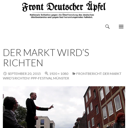
Suchen
Front Deutscher Äpfel
ZUM
INHALT
SPRINGEN
DER MARKT WIRD’S
RICHTEN
SEPTEMBER 20, 2015
1920 × 1080
FRONTBERICHT: DER MARKT
WIRD’S RICHTEN! PPP-FESTIVAL MÜNSTER