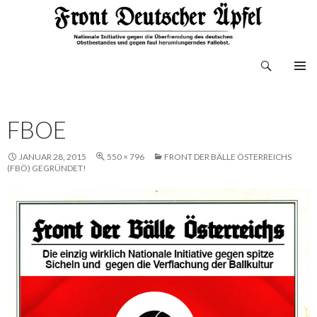
Suchen
Front Deutscher Äpfel
ZUM
INHALT
SPRINGEN
FBOE
JANUAR 28, 2015
550 × 796
FRONT DER BÄLLE ÖSTERREICHS
(FBÖ) GEGRÜNDET!