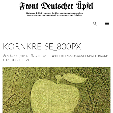
Suchen
Front Deutscher Äpfel
ZUM
INHALT
SPRINGEN
KORNKREISE_800PX
MÄRZ 10, 2014
800 × 450
BOSKOPISMUS AUS DEM WELTRAUM:
JETZT, JETZT, JETZT!