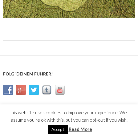
FOLG’ DEINEM FÜHRER!
This website uses cookies to improve your experience. We'll
Stolz präsentiert von WordPress
assume you're ok with this, but you can opt-out if you wish.
Read More
Accept