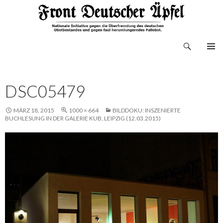
Suchen
Front Deutscher Äpfel
ZUM
INHALT
SPRINGEN
DSC05479
MÄRZ 18, 2015
1000 × 664
BILDDOKU: INSZENIERTE
BUCHLESUNG IN DER GALERIE KUB, LEIPZIG (12.03.2015)