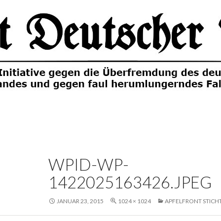
WPID-WP-
1422025163426.JPEG
JANUAR 23, 2015
1024 × 1024
APFELFRONT STICHT